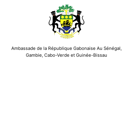
Ambassade de la République Gabonaise Au Sénégal,
Gambie, Cabo-Verde et Guinée-Bissau
Ngor Almadies, zone 6, parcelle N°10.
Tél: +221 338652234 / 338652239
B.P. : 436 Dakar