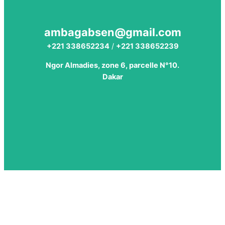
ambagabsen@gmail.com
+221 338652234
/
+221 338652239
Ngor Almadies, zone 6, parcelle N°10.
Dakar