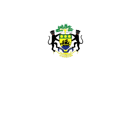
blique Gabonaise Au Sénégal, Gambie, Cabo-V
Ngor Almadies, zone 6, parcelle N°10.
Tél: +221 338652234 / 338652239
B.P. : 436 Dakar